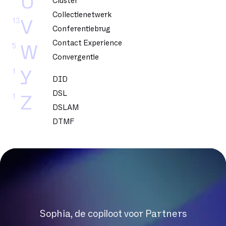
U
Cluster
Collectienetwerk
13
V
Conferentiebrug
Contact Experience
5
W
Convergentie
1
Y
DID
DSL
1
Z
DSLAM
DTMF
Datacenter
Dedicated glasvezel
Dekking
Delve
Dematerialisatie
Digital Workplace
Sophia, de copiloot voor Partners
Downloadsnelheid