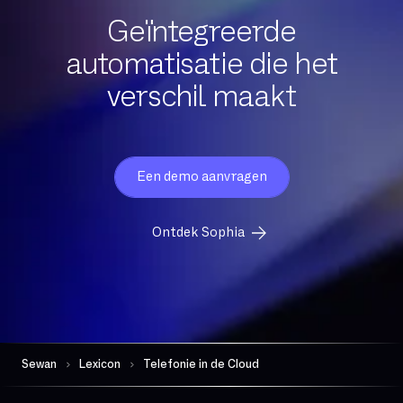
Draagbaarheid
Geïntegreerde
automatisatie die het
Exchange Online
verschil maakt
FTP
FTTH
FTTO
Firewall per sessie
Een demo aanvragen
GB
Ontdek Sophia
Gedeelde glasvezel
Gegevensbeschermingsautoriteit
Geschiktheid
Gevoelige gegevens
Geïntegreerde comm
Geïntegreerde firewall
Sewan
Lexicon
Telefonie in de Cloud
Governance