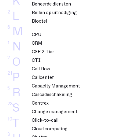
K
Beheerde diensten
2
L
Bellen op uitnodiging
Bloctel
6
M
CPU
1
N
CRM
CSP 2-Tier
7
O
CTI
Call flow
21
P
Callcenter
Capacity Management
5
R
Cascadeschakeling
Centrex
23
S
Change management
10
T
Click-to-call
Cloud computing
3