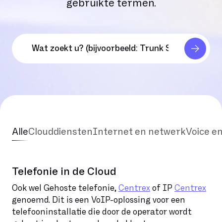
gebruikte termen.
Alle
Clouddiensten
Internet en netwerk
Voice e
Telefonie in de Cloud
Ook wel Gehoste telefonie,
Centrex
of IP
Centrex
genoemd. Dit is een VoIP-oplossing voor een
telefooninstallatie die door de operator wordt