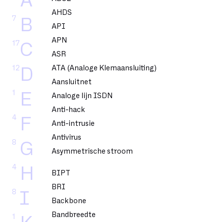
A
AHDS
7
B
API
APN
17
C
ASR
12
ATA (Analoge Klemaansluiting)
D
Aansluitnet
1
E
Analoge lijn ISDN
Anti-hack
4
F
Anti-intrusie
Antivirus
8
G
Asymmetrische stroom
4
H
BIPT
BRI
8
I
Backbone
Bandbreedte
1