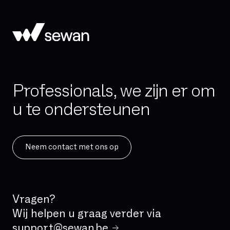
Hand-over
Hoge beschikbaarheid
Hosted telefonie
Hybride cloud
IAD (Integrated Access Device)
Professionals, we zijn er om
IPBX
u te ondersteunen
IPv4
IPv6
ISDN
Neem contact met ons op
IVR
IaaS
Incident Management
Vragen?
Kritische applicatie
Wij helpen u graag verder via
LAN
support@sewan.be