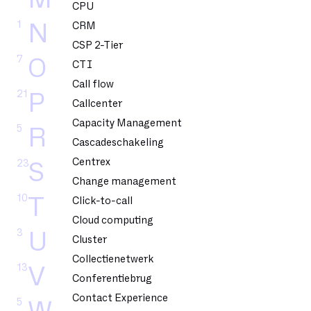
CPU
1
N
CRM
CSP 2-Tier
7
O
CTI
Call flow
21
P
Callcenter
Capacity Management
5
R
Cascadeschakeling
Centrex
23
S
Change management
10
T
Click-to-call
Cloud computing
3
U
Cluster
Collectienetwerk
13
V
Conferentiebrug
Contact Experience
5