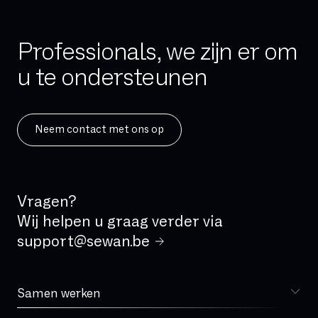
Hybride cloud
IAD (Integrated Access Device)
Professionals, we zijn er om
IPBX
u te ondersteunen
IPv4
IPv6
ISDN
Neem contact met ons op
IVR
IaaS
Incident Management
Vragen?
Kritische applicatie
Wij helpen u graag verder via
LAN
support@sewan.be
Latency
MPLS
Samen werken
Kiezen voor Sewan
MVNO