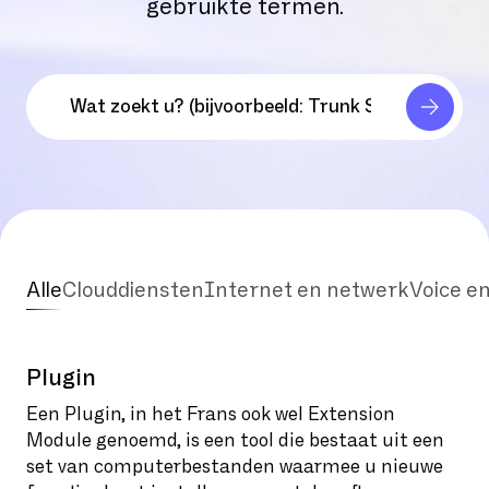
gebruikte termen.
Alle
Clouddiensten
Internet en netwerk
Voice e
Plugin
Een Plugin, in het Frans ook wel Extension
Module genoemd, is een tool die bestaat uit een
set van computerbestanden waarmee u nieuwe