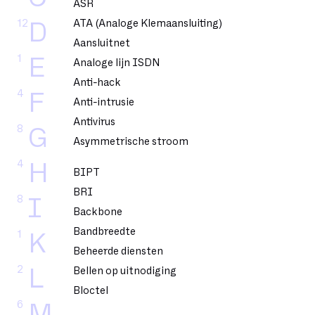
ASR
12
ATA (Analoge Klemaansluiting)
D
Aansluitnet
1
E
Analoge lijn ISDN
Anti-hack
4
F
Anti-intrusie
Antivirus
8
G
Asymmetrische stroom
4
H
BIPT
BRI
8
I
Backbone
Bandbreedte
1
K
Beheerde diensten
2
L
Bellen op uitnodiging
Bloctel
6
M