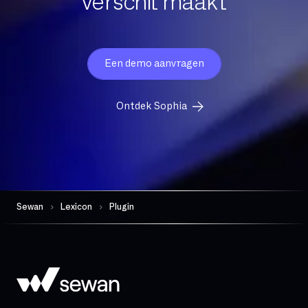
verschil maakt
FTP
FTTH
FTTO
Firewall per sessie
Een demo aanvragen
GB
Ontdek Sophia
Gedeelde glasvezel
Gegevensbeschermingsautoriteit
Geschiktheid
Gevoelige gegevens
Geïntegreerde comm
Geïntegreerde firewall
Sewan
Lexicon
Plugin
Governance
Hand-over
Hoge beschikbaarheid
Hosted telefonie