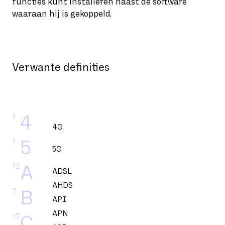
functies kunt installeren naast de software
waaraan hij is gekoppeld.
Verwante definities
1
4
4G
1
5
5G
12
A
ADSL
AHDS
7
B
API
APN
17
C