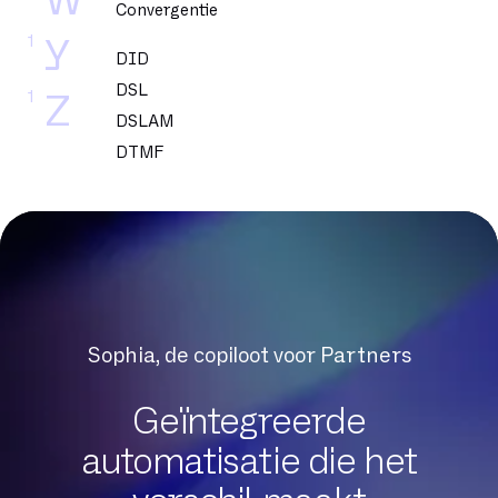
W
Convergentie
1
Y
DID
DSL
1
Z
DSLAM
DTMF
Datacenter
Dedicated glasvezel
Dekking
Delve
Dematerialisatie
Digital Workplace
Sophia, de copiloot voor Partners
Downloadsnelheid
Draagbaarheid
Geïntegreerde
automatisatie die het
Exchange Online