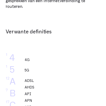
gesprekken van een internetverbinding te
routeren.
Verwante definities
1
4
4G
1
5
5G
12
A
ADSL
AHDS
7
B
API
APN
17
C