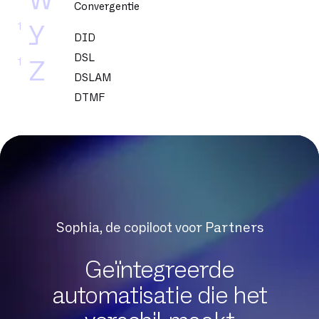
W
Convergentie
1
Y
DID
DSL
1
Z
DSLAM
DTMF
Datacenter
Dedicated glasvezel
Dekking
Delve
Dematerialisatie
Digital Workplace
Sophia, de copiloot voor Partners
Downloadsnelheid
Draagbaarheid
Geïntegreerde
automatisatie die het
Exchange Online