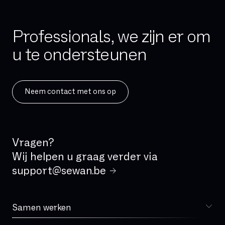
Hybride cloud
IAD (Integrated Access Device)
Professionals, we zijn er om
IPBX
u te ondersteunen
IPv4
IPv6
ISDN
Neem contact met ons op
IVR
IaaS
Incident Management
Vragen?
Kritische applicatie
Wij helpen u graag verder via
LAN
support@sewan.be
Latency
MPLS
Samen werken
Kiezen voor Sewan
MVNO