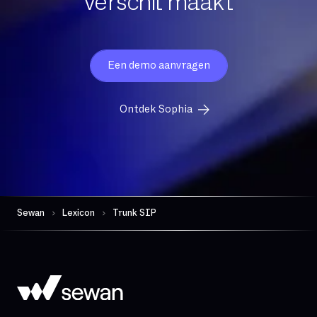
verschil maakt
FTP
FTTH
FTTO
Firewall per sessie
Een demo aanvragen
GB
Ontdek Sophia
Gedeelde glasvezel
Gegevensbeschermingsautoriteit
Geschiktheid
Gevoelige gegevens
Geïntegreerde comm
Geïntegreerde firewall
Sewan
Lexicon
Trunk SIP
Governance
Hand-over
Hoge beschikbaarheid
Hosted telefonie