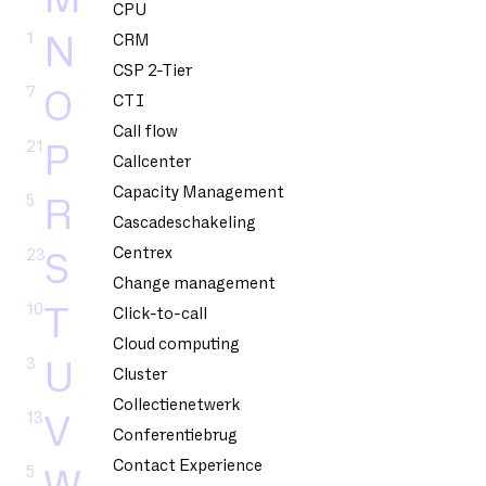
CPU
1
N
CRM
CSP 2-Tier
7
O
CTI
Call flow
21
P
Callcenter
Capacity Management
5
R
Cascadeschakeling
Centrex
23
S
Change management
10
T
Click-to-call
Cloud computing
3
U
Cluster
Collectienetwerk
13
V
Conferentiebrug
Contact Experience
5