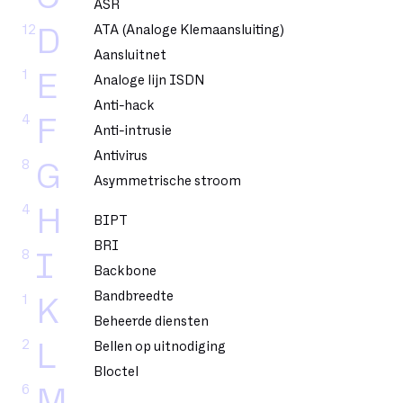
ASR
12
ATA (Analoge Klemaansluiting)
D
Aansluitnet
1
E
Analoge lijn ISDN
Anti-hack
4
F
Anti-intrusie
Antivirus
8
G
Asymmetrische stroom
4
H
BIPT
BRI
8
I
Backbone
Bandbreedte
1
K
Beheerde diensten
2
L
Bellen op uitnodiging
Bloctel
6
M