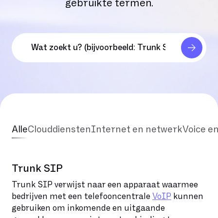
gebruikte termen.
Alle
Clouddiensten
Internet en netwerk
Voice e
Trunk SIP
Trunk SIP verwijst naar een apparaat waarmee
bedrijven met een telefooncentrale
VoIP
kunnen
gebruiken om inkomende en uitgaande