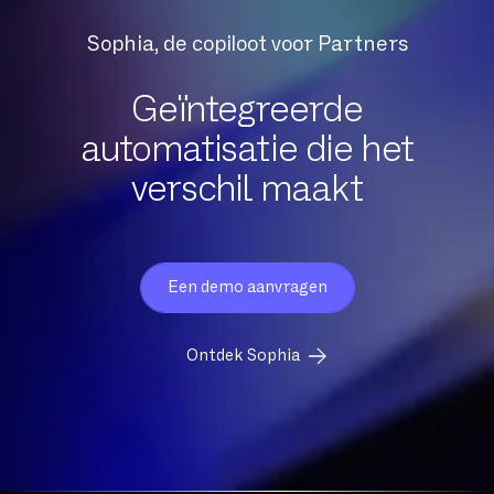
Digital Workplace
Sophia, de copiloot voor Partners
Downloadsnelheid
Draagbaarheid
Geïntegreerde
automatisatie die het
Exchange Online
verschil maakt
FTP
FTTH
FTTO
Firewall per sessie
Een demo aanvragen
GB
Ontdek Sophia
Gedeelde glasvezel
Gegevensbeschermingsautoriteit
Geschiktheid
Gevoelige gegevens
Geïntegreerde comm