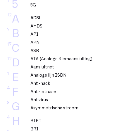
1
5
5G
12
A
ADSL
AHDS
7
B
API
APN
17
C
ASR
12
ATA (Analoge Klemaansluiting)
D
Aansluitnet
1
E
Analoge lijn ISDN
Anti-hack
4
F
Anti-intrusie
Antivirus
8
G
Asymmetrische stroom
4
H
BIPT
BRI