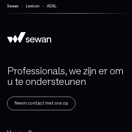
Geïntegreerde firewall
Sewan
Lexicon
ADSL
Governance
Hand-over
Hoge beschikbaarheid
Hosted telefonie
Hybride cloud
IAD (Integrated Access Device)
Professionals, we zijn er om
IPBX
u te ondersteunen
IPv4
IPv6
ISDN
Neem contact met ons op
IVR
IaaS
Incident Management