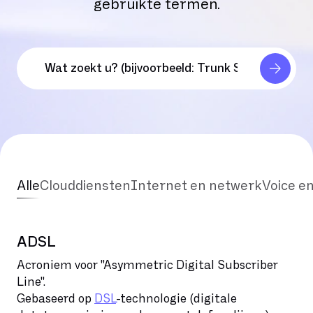
gebruikte termen.
Alle
Clouddiensten
Internet en netwerk
Voice e
ADSL
Acroniem voor "Asymmetric Digital Subscriber
Line".
Gebaseerd op
DSL
-technologie (digitale