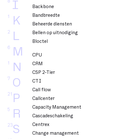
8
I
Backbone
Bandbreedte
1
K
Beheerde diensten
2
L
Bellen op uitnodiging
Bloctel
6
M
CPU
1
N
CRM
CSP 2-Tier
7
O
CTI
Call flow
21
P
Callcenter
Capacity Management
5
R
Cascadeschakeling
Centrex
23
S
Change management