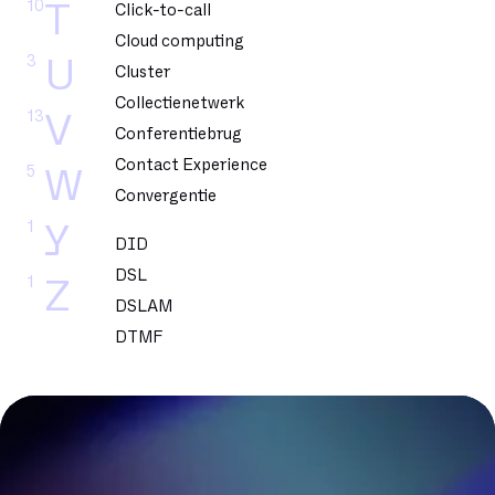
10
T
Click-to-call
Cloud computing
3
U
Cluster
Collectienetwerk
13
V
Conferentiebrug
Contact Experience
5
W
Convergentie
1
Y
DID
DSL
1
Z
DSLAM
DTMF
Datacenter
Dedicated glasvezel
Dekking
Delve
Dematerialisatie