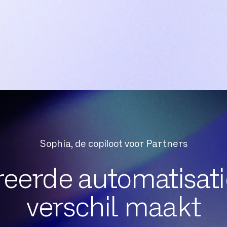
Sophia, de copiloot voor Partners
eerde automatisati
chakelbeheer
Conferentiebrug
Gespreksgroepen
C
om altijd
verschil maakt
e zich