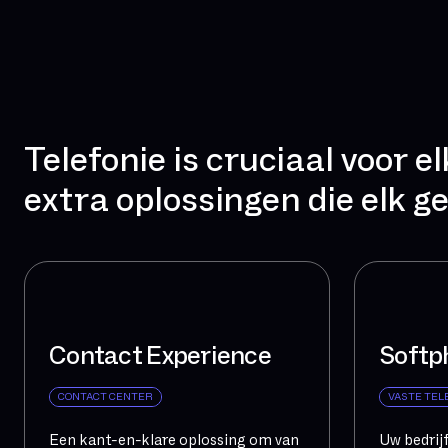
Prestaties
De spraaktechnologieën in onze oplossingen
garanderen een optimale gesprekskwaliteit en een
onwankelbare betrouwbaarheid!
Telefonie is cruciaal voor 
Platform op maat
extra oplossingen die elk g
We hebben MySefcare ontworpen: een uniek
platform om uw telefonie direct te beheren.
Contact Experience
Softp
CONTACT CENTER
VASTE TEL
Een kant-en-klare oplossing om van
Uw bedrijf