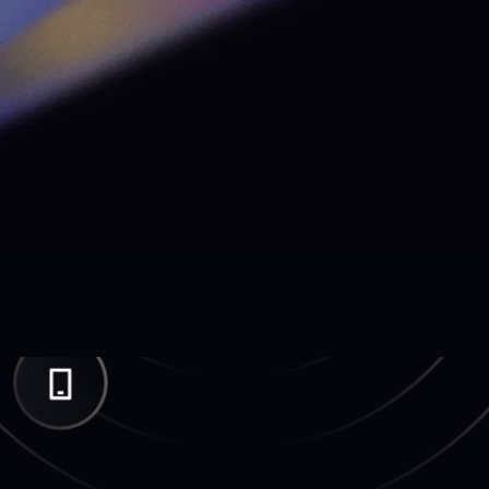
onnector
efonie vormt het hart van uw bedrijf en kan
n aangesloten met meer dan 50 CRM-
aties.