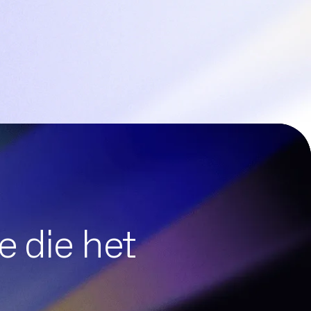
e die het
TI
Fax zonder papier