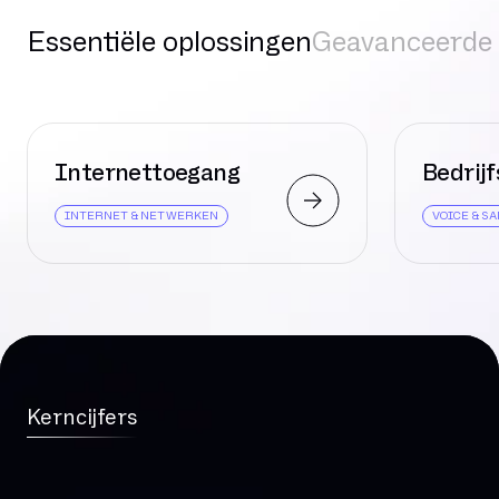
Essentiële oplossingen
Geavanceerde 
Internettoegang
Bedrijf
INTERNET & NETWERKEN
VOICE & 
Kerncijfers