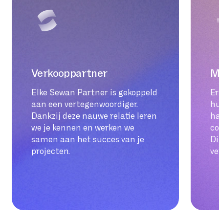
handomdraai.
projecten.
tutorials kunt bekijken om je een beter
beeld te geven van de aangeboden
oplossingen en kunt leren van
technische video's en video's over
verkooppresentaties. Je kunt je expertise
zelfstandig en in je eigen tempo
Verkooppartner
M
ontwikkelen!
Elke Sewan Partner is gekoppeld
Er
aan een vertegenwoordiger.
hu
Dankzij deze nauwe relatie leren
ha
we je kennen en werken we
co
samen aan het succes van je
Di
projecten.
ve