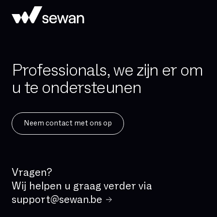
Hoge beschikbaarheid
Hosted telefonie
Hybride cloud
IAD (Integrated Access Device)
Professionals, we zijn er om
IPBX
u te ondersteunen
IPv4
IPv6
ISDN
Neem contact met ons op
IVR
IaaS
Incident Management
Vragen?
Kritische applicatie
Wij helpen u graag verder via
LAN
support@sewan.be
Latency