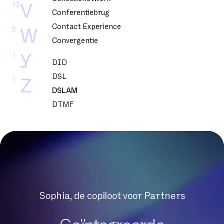
13
V
Conferentiebrug
Contact Experience
5
W
Convergentie
1
Y
DID
DSL
1
Z
DSLAM
DTMF
Datacenter
Dedicated glasvezel
Dekking
Delve
Dematerialisatie
Digital Workplace
Sophia, de copiloot voor Partners
Downloadsnelheid
Draagbaarheid