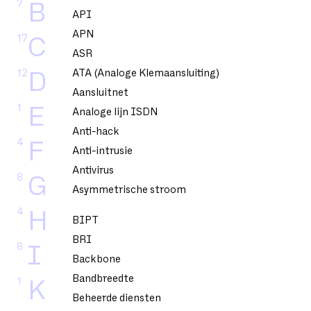
7
B
API
APN
17
C
ASR
12
ATA (Analoge Klemaansluiting)
D
Aansluitnet
1
E
Analoge lijn ISDN
Anti-hack
4
F
Anti-intrusie
Antivirus
8
G
Asymmetrische stroom
4
H
BIPT
BRI
8
I
Backbone
Bandbreedte
1
K
Beheerde diensten