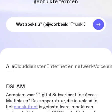
gebruikte termen.
Alle
Clouddiensten
Internet en netwerk
Voice e
DSLAM
Acroniem voor "Digital Subscriber Line Access
Multiplexer". Deze apparatuur, die in upload in
het
aansluitnet
is geïnstalleerd, maakt een