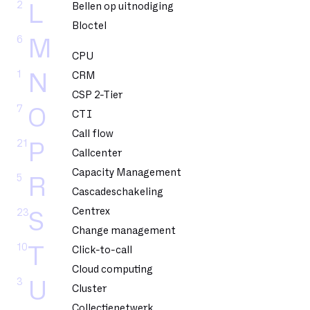
2
L
Bellen op uitnodiging
Bloctel
6
M
CPU
1
N
CRM
CSP 2-Tier
7
O
CTI
Call flow
21
P
Callcenter
Capacity Management
5
R
Cascadeschakeling
Centrex
23
S
Change management
10
T
Click-to-call
Cloud computing
3
U
Cluster
Collectienetwerk