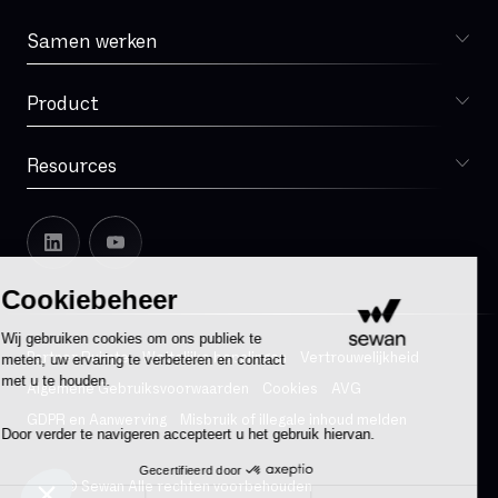
MPLS
Samen werken
Kiezen voor Sewan
MVNO
Microsoft Teams
Product
Sophia
Mode Bridge
Multi-operator-redundantie
Resources
Blog
Multitechnologie-redundantie
Onze geschiedenis
NAT
Sewan in Europa
Leadership
Office 365
Cookiebeheer
Pers
Office 365 ProPlus
We werven aan
Wij gebruiken cookies om ons publiek te
OneDrive voor Bedrijven
Partner Ruimte
Wettelijke bepalingen
Vertrouwelijkheid
meten, uw ervaring te verbeteren en contact
Transparency releases
OneNote
met u te houden.
Algemene Gebruiksvoorwaarden
Cookies
AVG
Openbare cloud
GDPR en Aanwerving
Misbruik of illegale inhoud melden
Door verder te navigeren accepteert u het gebruik hiervan.
Opsporing van protocollaire afwijkingen
Gecertifieerd door
Outsourcing
2025 © Sewan Alle rechten voorbehouden