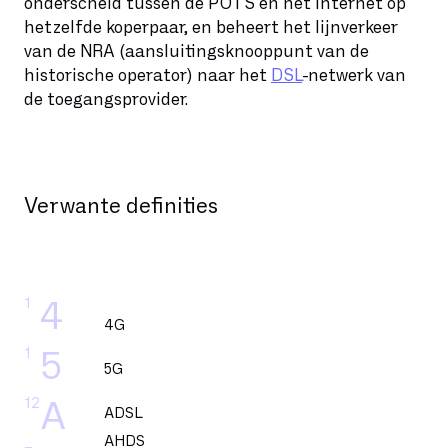
onderscheid tussen de POTS en het internet op
hetzelfde koperpaar, en beheert het lijnverkeer
van de NRA (aansluitingsknooppunt van de
historische operator) naar het
DSL
-netwerk van
de toegangsprovider.
Verwante definities
1
4
4G
1
5
5G
12
A
ADSL
AHDS