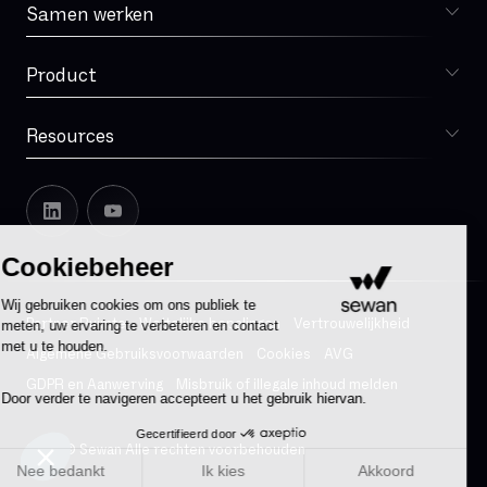
MPLS
Samen werken
Kiezen voor Sewan
MVNO
Microsoft Teams
Product
Sophia
Mode Bridge
Multi-operator-redundantie
Resources
Blog
Multitechnologie-redundantie
Onze geschiedenis
NAT
Sewan in Europa
Leadership
Office 365
Cookiebeheer
Pers
Office 365 ProPlus
We werven aan
Wij gebruiken cookies om ons publiek te
OneDrive voor Bedrijven
Partner Ruimte
Wettelijke bepalingen
Vertrouwelijkheid
meten, uw ervaring te verbeteren en contact
Transparency releases
OneNote
met u te houden.
Algemene Gebruiksvoorwaarden
Cookies
AVG
Openbare cloud
GDPR en Aanwerving
Misbruik of illegale inhoud melden
Door verder te navigeren accepteert u het gebruik hiervan.
Opsporing van protocollaire afwijkingen
Gecertifieerd door
Outsourcing
2025 © Sewan Alle rechten voorbehouden
Nee bedankt
Ik kies
Akkoord
PABX