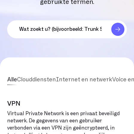
gebruikte termen.
Alle
Clouddiensten
Internet en netwerk
Voice e
VPN
Virtual Private Network is een privaat beveiligd
netwerk. De gegevens van een gebruiker
verbonden via een VPN zijn geëncrypteerd, in