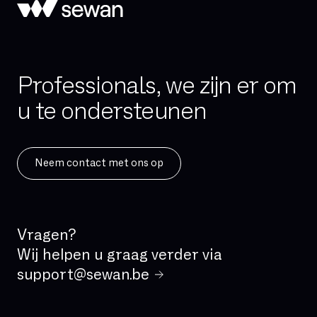
Hosted telefonie
Hybride cloud
IAD (Integrated Access Device)
Professionals, we zijn er om
IPBX
u te ondersteunen
IPv4
IPv6
ISDN
Neem contact met ons op
IVR
IaaS
Incident Management
Vragen?
Kritische applicatie
Wij helpen u graag verder via
LAN
support@sewan.be
Latency