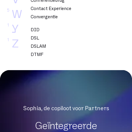
Conferentiebrug
Contact Experience
5
W
Convergentie
1
Y
DID
DSL
1
Z
DSLAM
DTMF
Datacenter
Dedicated glasvezel
Dekking
Delve
Dematerialisatie
Digital Workplace
Sophia, de copiloot voor Partners
Downloadsnelheid
Draagbaarheid
Geïntegreerde