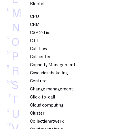
Bloctel
6
M
CPU
1
N
CRM
CSP 2-Tier
7
O
CTI
Call flow
21
P
Callcenter
Capacity Management
5
R
Cascadeschakeling
Centrex
23
S
Change management
10
T
Click-to-call
Cloud computing
3
U
Cluster
Collectienetwerk
13
V