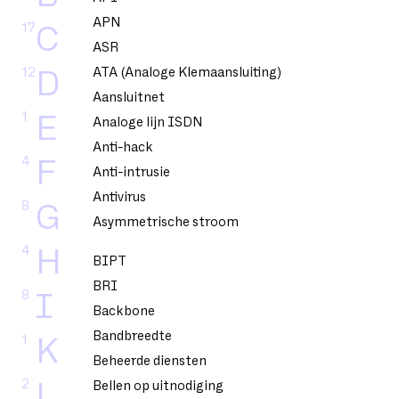
APN
17
C
ASR
12
ATA (Analoge Klemaansluiting)
D
Aansluitnet
1
E
Analoge lijn ISDN
Anti-hack
4
F
Anti-intrusie
Antivirus
8
G
Asymmetrische stroom
4
H
BIPT
BRI
8
I
Backbone
Bandbreedte
1
K
Beheerde diensten
2
L
Bellen op uitnodiging