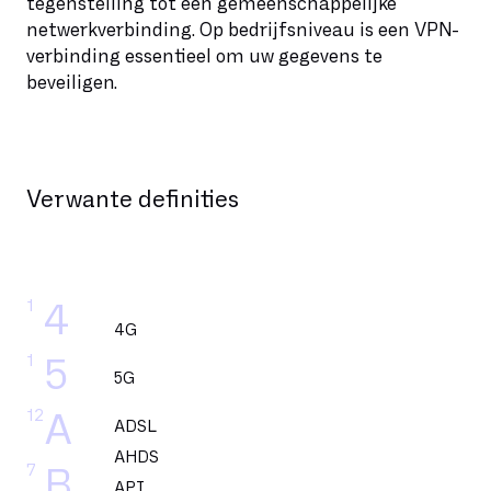
tegenstelling tot een gemeenschappelijke
netwerkverbinding. Op bedrijfsniveau is een VPN-
verbinding essentieel om uw gegevens te
beveiligen.
Verwante definities
1
4
4G
1
5
5G
12
A
ADSL
AHDS
7
B
API