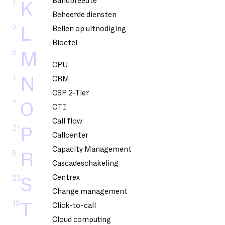
Bandbreedte
1
K
Beheerde diensten
2
L
Bellen op uitnodiging
Bloctel
6
M
CPU
1
N
CRM
CSP 2-Tier
7
O
CTI
Call flow
21
P
Callcenter
Capacity Management
5
R
Cascadeschakeling
Centrex
23
S
Change management
10
T
Click-to-call
Cloud computing