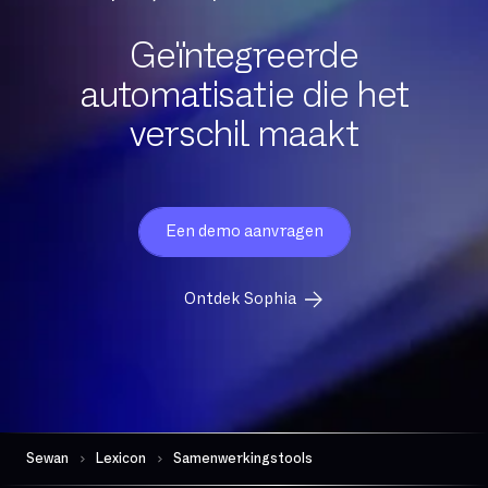
Downloadsnelheid
Draagbaarheid
Geïntegreerde
automatisatie die het
Exchange Online
verschil maakt
FTP
FTTH
FTTO
Firewall per sessie
Een demo aanvragen
GB
Ontdek Sophia
Gedeelde glasvezel
Gegevensbeschermingsautoriteit
Geschiktheid
Gevoelige gegevens
Geïntegreerde comm
Geïntegreerde firewall
Sewan
Lexicon
Samenwerkingstools
Governance