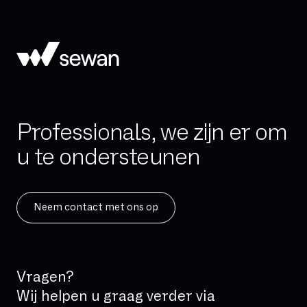
Hand-over
Hoge beschikbaarheid
Hosted telefonie
Hybride cloud
IAD (Integrated Access Device)
Professionals, we zijn er om
IPBX
u te ondersteunen
IPv4
IPv6
ISDN
Neem contact met ons op
IVR
IaaS
Incident Management
Vragen?
Kritische applicatie
Wij helpen u graag verder via