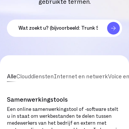
gebruikte termen.
Alle
Clouddiensten
Internet en netwerk
Voice e
Samenwerkingstools
Een online samenwerkingstool of -software stelt
u in staat om werkbestanden te delen tussen
medewerkers van het bedrijf en extern met