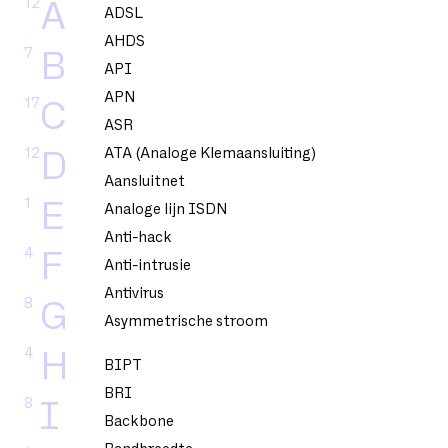
12
A
ADSL
AHDS
7
B
API
APN
17
C
ASR
12
ATA (Analoge Klemaansluiting)
D
Aansluitnet
1
E
Analoge lijn ISDN
Anti-hack
4
F
Anti-intrusie
Antivirus
8
G
Asymmetrische stroom
4
H
BIPT
BRI
8
I
Backbone