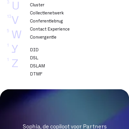
3
U
Cluster
Collectienetwerk
13
V
Conferentiebrug
Contact Experience
5
W
Convergentie
1
Y
DID
DSL
1
Z
DSLAM
DTMF
Datacenter
Dedicated glasvezel
Dekking
Delve
Dematerialisatie
Digital Workplace
Sophia, de copiloot voor Partners