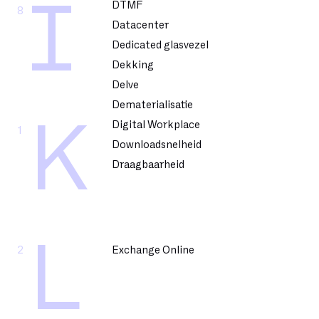
I
DTMF
8
Datacenter
Dedicated glasvezel
Dekking
Delve
Dematerialisatie
K
Digital Workplace
1
Downloadsnelheid
Draagbaarheid
L
2
Exchange Online