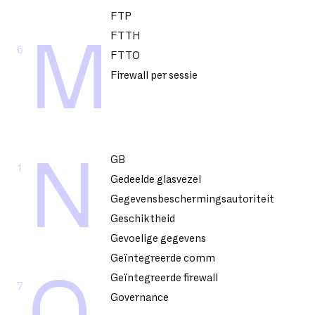
FTP
FTTH
M
6
FTTO
Firewall per sessie
N
GB
1
Gedeelde glasvezel
Gegevensbeschermingsautoriteit
Geschiktheid
Gevoelige gegevens
Geïntegreerde comm
Geïntegreerde firewall
7
Governance