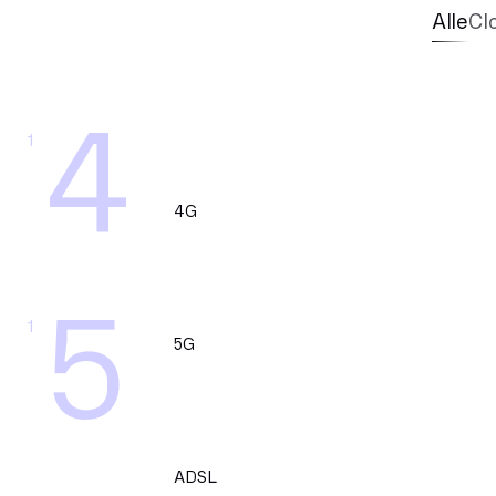
Alle
Cl
4
1
4G
5
1
5G
ADSL