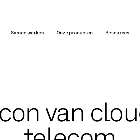
Samen werken
Onze producten
Resources
icon van clou
telecom