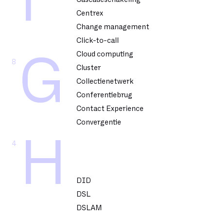
F
Centrex
Change management
Click-to-call
Cloud computing
G
8
Cluster
Collectienetwerk
Conferentiebrug
Contact Experience
Convergentie
H
4
DID
DSL
DSLAM