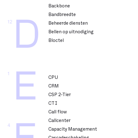
Backbone
Bandbreedte
D
12
Beheerde diensten
Bellen op uitnodiging
Bloctel
E
1
CPU
CRM
CSP 2-Tier
CTI
Call flow
Callcenter
4
Capacity Management
Cascadeschakeling