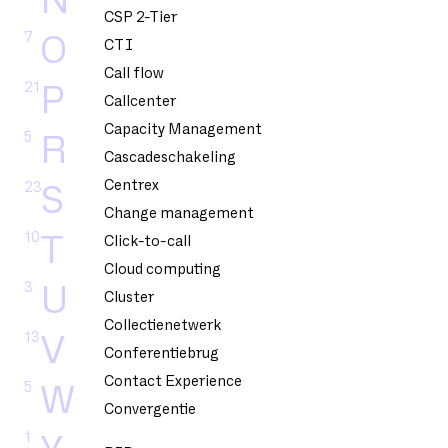
N
CSP 2-Tier
7
O
CTI
Call flow
21
P
Callcenter
Capacity Management
5
R
Cascadeschakeling
Centrex
23
S
Change management
10
T
Click-to-call
Cloud computing
3
U
Cluster
Collectienetwerk
13
V
Conferentiebrug
Contact Experience
5
W
Convergentie
1