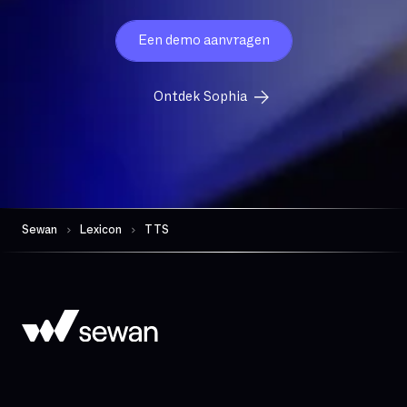
FTTO
Firewall per sessie
Een demo aanvragen
GB
Ontdek Sophia
Gedeelde glasvezel
Gegevensbeschermingsautoriteit
Geschiktheid
Gevoelige gegevens
Geïntegreerde comm
Geïntegreerde firewall
Sewan
Lexicon
TTS
Governance
Hand-over
Hoge beschikbaarheid
Hosted telefonie
Hybride cloud