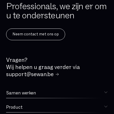
IAD (Integrated Access Device)
Professionals, we zijn er om
IPBX
u te ondersteunen
IPv4
IPv6
ISDN
Neem contact met ons op
IVR
IaaS
Incident Management
Vragen?
Kritische applicatie
Wij helpen u graag verder via
LAN
support@sewan.be
Latency
MPLS
Samen werken
Kiezen voor Sewan
MVNO
Microsoft Teams
Product
Sophia
Mode Bridge