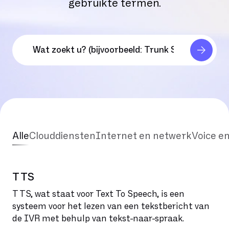
gebruikte termen.
Alle
Clouddiensten
Internet en netwerk
Voice e
TTS
TTS, wat staat voor Text To Speech, is een
systeem voor het lezen van een tekstbericht van
de IVR met behulp van tekst-naar-spraak.