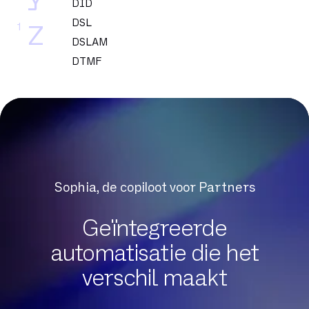
Y
DID
DSL
1
Z
DSLAM
DTMF
Datacenter
Dedicated glasvezel
Dekking
Delve
Dematerialisatie
Digital Workplace
Sophia, de copiloot voor Partners
Downloadsnelheid
Draagbaarheid
Geïntegreerde
automatisatie die het
Exchange Online
verschil maakt
FTP
FTTH