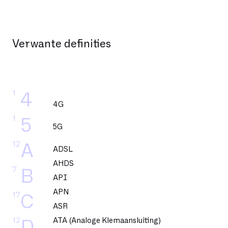
Verwante definities
1
4
4G
1
5
5G
12
A
ADSL
AHDS
7
B
API
APN
17
C
ASR
12
ATA (Analoge Klemaansluiting)
D