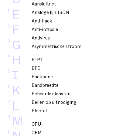
Aansluitnet
1
E
Analoge lijn ISDN
Anti-hack
4
F
Anti-intrusie
Antivirus
8
G
Asymmetrische stroom
4
H
BIPT
BRI
8
I
Backbone
Bandbreedte
1
K
Beheerde diensten
2
L
Bellen op uitnodiging
Bloctel
6
M
CPU
1
CRM