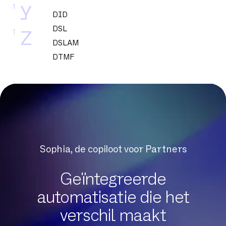
1
Y
DID
DSL
1
Z
DSLAM
DTMF
Datacenter
Dedicated glasvezel
Dekking
Delve
Dematerialisatie
Digital Workplace
Sophia, de copiloot voor Partners
Downloadsnelheid
Draagbaarheid
Geïntegreerde
automatisatie die het
Exchange Online
verschil maakt
FTP