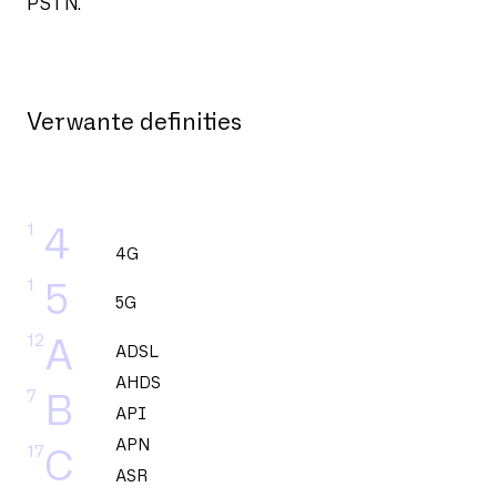
PSTN.
Verwante definities
1
4
4G
1
5
5G
12
A
ADSL
AHDS
7
B
API
APN
17
C
ASR