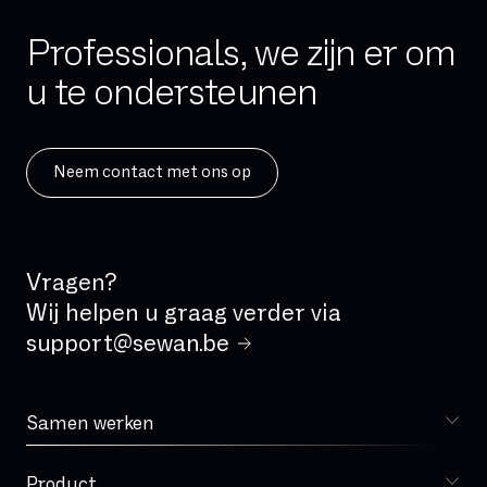
IAD (Integrated Access Device)
Professionals, we zijn er om
IPBX
u te ondersteunen
IPv4
IPv6
ISDN
Neem contact met ons op
IVR
IaaS
Incident Management
Vragen?
Kritische applicatie
Wij helpen u graag verder via
LAN
support@sewan.be
Latency
MPLS
Samen werken
Kiezen voor Sewan
MVNO
Microsoft Teams
Product