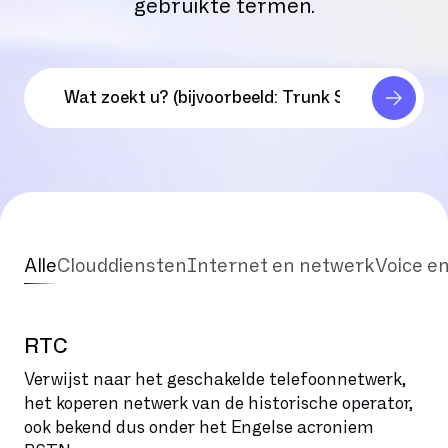
gebruikte termen.
Alle
Clouddiensten
Internet en netwerk
Voice e
RTC
Verwijst naar het geschakelde telefoonnetwerk,
het koperen netwerk van de historische operator,
ook bekend dus onder het Engelse acroniem