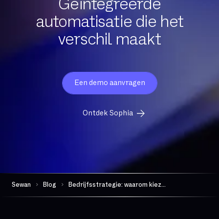
Geïntegreerde
automatisatie die het
verschil maakt
Een demo aanvragen
Ontdek Sophia
Sewan
Blog
Bedrijfsstrategie: waarom kiezen voor een recurrent bedrijfsmodel?