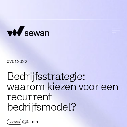
07
.
01
.
2022
Bedrijfsstrategie:
waarom kiezen voor een
recurrent
bedrijfsmodel?
5
min
SEWAN