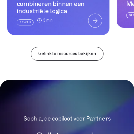
combineren binnen een
Me
industriële logica
SE
3 min
SEWAN
Gelinkte resources bekijken
Sophia, de copiloot voor Partners