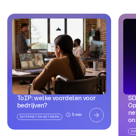
ToIP: welke voordelen voor
SD
bedrijven?
Op
ne
5 min
INTERNET EN NETWERK
on
IN