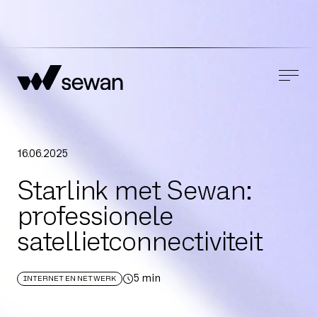
16
.
06
.
2025
Starlink met Sewan:
professionele
satellietconnectiviteit
5
min
INTERNET EN NETWERK