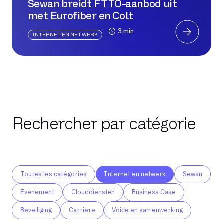
Sewan breidt FTTO-aanbod uit
met Eurofiber en Colt
3 min
INTERNET EN NETWERK
Rechercher par catégorie
Toutes les catégories
Internet en netwerk
Sewan
Evenement
Clouddiensten
Business Case
Beveiliging
Carriere
Voice en samenwerking