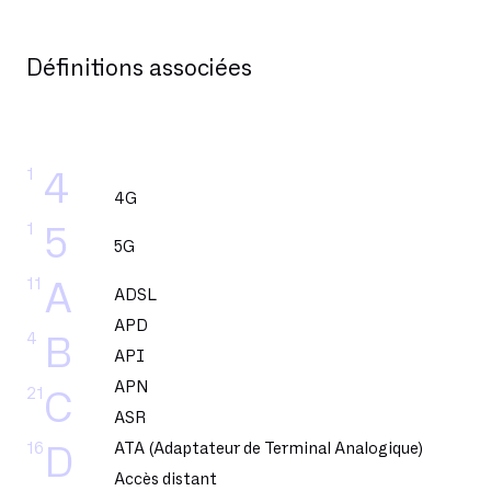
Définitions associées
1
4
4G
1
5
5G
11
A
ADSL
APD
4
B
API
APN
21
C
ASR
16
ATA (Adaptateur de Terminal Analogique)
D
Accès distant