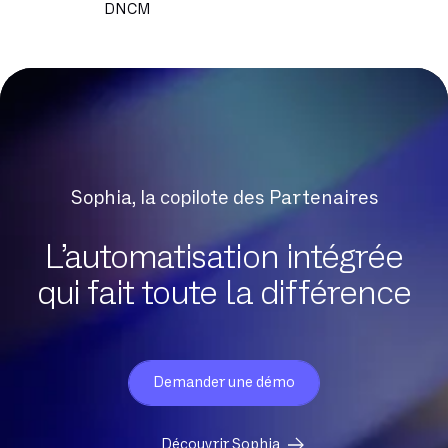
DNCM
DSL
DSLAM
DTMF
Datacenter
Delve
Digital Workplace
Sophia, la copilote des Partenaires
Données sensibles
Débit Crête
L’automatisation intégrée
Débit asymétrique
qui fait toute la différence
Débit descendant
Débit montant
Débit symétrique
Dématérialisation
Demander une démo
Détection d’anomalies protocolaires
Découvrir Sophia
Eligibilité