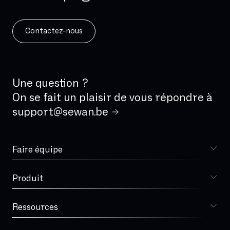
Gestion des problèmes
Gigue
Gouvernance
Contactez-nous
HDS
Hand-over
Haute disponibilité
Une question ?
On se fait un plaisir de vous répondre à
IAD (Integrated Access Device)
support@sewan.be
IBPT
IPBX
IPv4
Faire équipe
Choisir Sewan
IPv6
ISDN
Produit
Sophia
IVR
IaaS
Ressources
Blog
Infogérance
Lexique