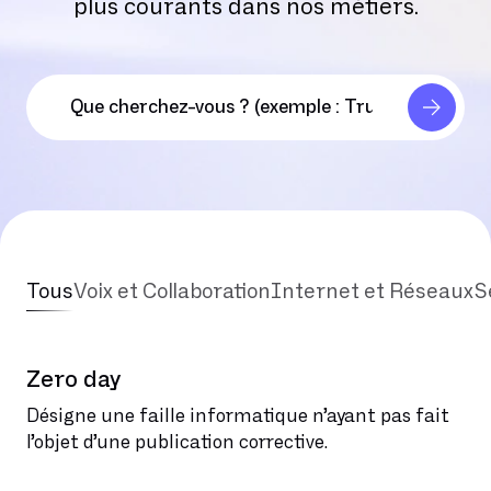
plus courants dans nos métiers.
Tous
Voix et Collaboration
Internet et Réseaux
S
Zero day
Désigne une faille informatique n’ayant pas fait
l’objet d’une publication corrective.