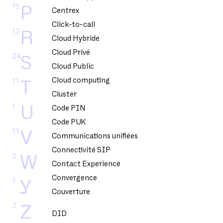
15
P
Centrex
Click-to-call
12
R
Cloud Hybride
Cloud Privé
24
S
Cloud Public
Cloud computing
11
T
Cluster
1
U
Code PIN
Code PUK
11
V
Communications unifiées
Connectivité SIP
3
W
Contact Experience
Convergence
1
Y
Couverture
2
Z
DID