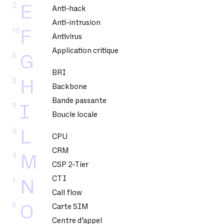
2
E
Anti-hack
Anti-intrusion
10
F
Antivirus
Application critique
6
G
BRI
3
H
Backbone
Bande passante
9
I
Boucle locale
3
L
CPU
CRM
4
M
CSP 2-Tier
CTI
1
N
Call flow
5
O
Carte SIM
Centre d’appel