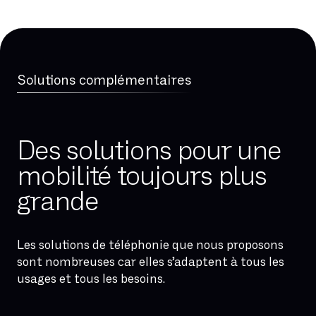
Solutions complémentaires
Des solutions pour une
mobilité toujours plus
Toujours connectés
grande
Le réseau est partout...même là où il
n’est pas ! Avec la VoWiFi, les appels et
Les solutions de téléphonie que nous proposons
SMS passent par le réseau WiFi lorsqu’il
sont nombreuses car elles s’adaptent à tous les
n’y a pas de réseau mobile disponible.
usages et tous les besoins.