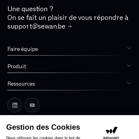
Une question ?
On se fait un plaisir de vous répondre à
support@sewan.be
Faire équipe
Choisir Sewan
Produit
Sophia
Ressources
Blog
Lexique
Notre histoire
Sewan en Europe
Leadership
Gestion des Cookies
Espace presse
Espace Partenaires
Support Zendesk
Mentions légales
Nous utilisons les cookies dans le but de