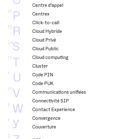
O
Centre d’appel
15
P
Centrex
Click-to-call
12
R
Cloud Hybride
Cloud Privé
24
S
Cloud Public
Cloud computing
11
T
Cluster
1
U
Code PIN
Code PUK
11
V
Communications unifiées
Connectivité SIP
3
W
Contact Experience
Convergence
1
Y
Couverture
2