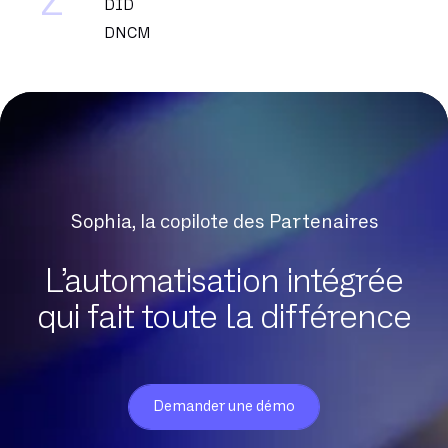
Z
DID
DNCM
DSL
DSLAM
DTMF
Datacenter
Delve
Digital Workplace
Sophia, la copilote des Partenaires
Données sensibles
Débit Crête
L’automatisation intégrée
Débit asymétrique
qui fait toute la différence
Débit descendant
Débit montant
Débit symétrique
Dématérialisation
Demander une démo
Détection d’anomalies protocolaires