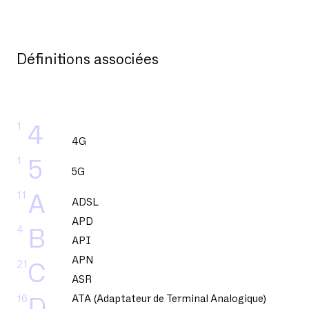
Définitions associées
1
4
4G
1
5
5G
11
A
ADSL
APD
4
B
API
APN
21
C
ASR
16
ATA (Adaptateur de Terminal Analogique)
D