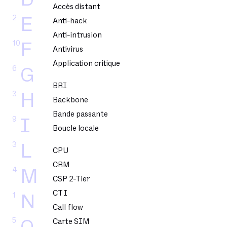
Accès distant
2
E
Anti-hack
Anti-intrusion
10
F
Antivirus
Application critique
6
G
BRI
3
H
Backbone
Bande passante
9
I
Boucle locale
3
L
CPU
CRM
4
M
CSP 2-Tier
CTI
1
N
Call flow
5
Carte SIM