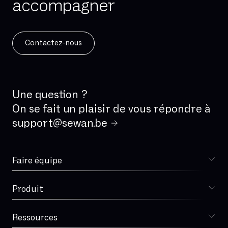
accompagner
Gestion des problèmes
Gigue
Gouvernance
Contactez-nous
HDS
Hand-over
Haute disponibilité
Une question ?
On se fait un plaisir de vous répondre à
IAD (Integrated Access Device)
support@sewan.be
IBPT
IPBX
IPv4
Faire équipe
Choisir Sewan
IPv6
ISDN
Produit
Sophia
IVR
IaaS
Ressources
Blog