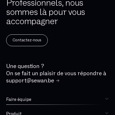
Professionnels, nous
Gestion des capacités
sommes là pour vous
Gestion des changements
Gestion des incidents
accompagner
Gestion des problèmes
Gigue
Gouvernance
Contactez-nous
HDS
Hand-over
Haute disponibilité
Une question ?
On se fait un plaisir de vous répondre à
IAD (Integrated Access Device)
support@sewan.be
IBPT
IPBX
IPv4
Faire équipe
Choisir Sewan
IPv6
ISDN
Produit