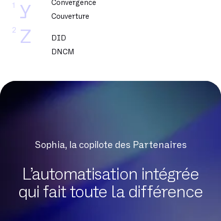
Convergence
1
Y
Couverture
2
Z
DID
DNCM
DSL
DSLAM
DTMF
Datacenter
Delve
Digital Workplace
Sophia, la copilote des Partenaires
Données sensibles
Débit Crête
L’automatisation intégrée
Débit asymétrique
qui fait toute la différence
Débit descendant
Débit montant
Débit symétrique