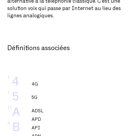
alternative à la téléphonie classique. C’est une
solution voix qui passe par Internet au lieu des
lignes analogiques.
Définitions associées
1
4
4G
1
5
5G
11
A
ADSL
APD
4
B
API