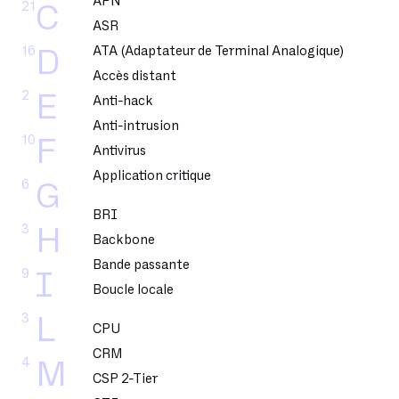
APN
21
C
ASR
16
ATA (Adaptateur de Terminal Analogique)
D
Accès distant
2
E
Anti-hack
Anti-intrusion
10
F
Antivirus
Application critique
6
G
BRI
3
H
Backbone
Bande passante
9
I
Boucle locale
3
L
CPU
CRM
4
M
CSP 2-Tier