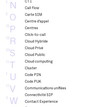
CTI
1
N
Call flow
5
O
Carte SIM
Centre d’appel
15
P
Centrex
Click-to-call
12
R
Cloud Hybride
Cloud Privé
24
S
Cloud Public
Cloud computing
11
T
Cluster
1
U
Code PIN
Code PUK
11
V
Communications unifiées
Connectivité SIP
3
W
Contact Experience