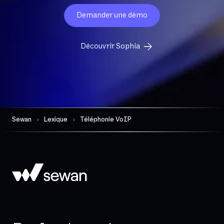
Dématérialisation
Demander une démo
Détection d’anomalies protocolaires
Découvrir Sophia
Eligibilité
Exchange Online
FTP
FTTH
FTTO
Sewan
Lexique
Téléphonie VoIP
Faisceau Hertzien
Fibre dédiée
Fibre mutualisée
Filtrage d’URL
Filtrage protocolaire
Firewall intégré
Firewall par session