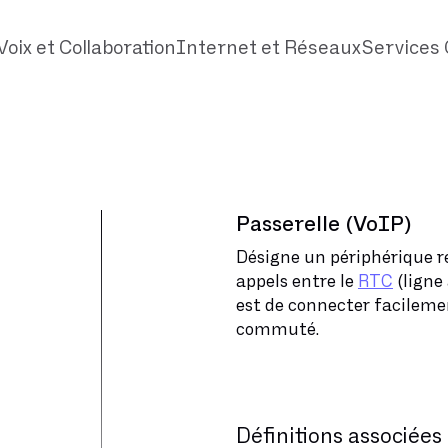
Voix et Collaboration
Internet et Réseaux
Services 
Passerelle (VoIP)
Désigne un périphérique r
appels entre le
RTC
(ligne 
est de connecter facilem
commuté.
Définitions associées