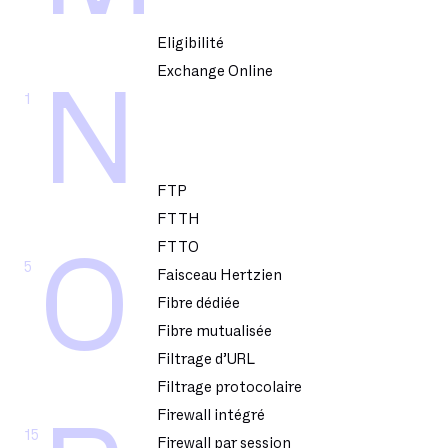
Eligibilité
Exchange Online
N
1
FTP
FTTH
FTTO
O
5
Faisceau Hertzien
Fibre dédiée
Fibre mutualisée
Filtrage d’URL
Filtrage protocolaire
Firewall intégré
15
Firewall par session