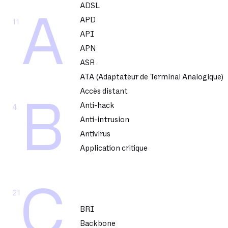
ADSL
A
APD
11
API
APN
ASR
ATA (Adaptateur de Terminal Analogique)
Accès distant
B
Anti-hack
4
Anti-intrusion
Antivirus
Application critique
C
21
BRI
Backbone