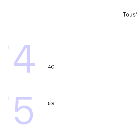
Tous
4
1
4G
5
1
5G