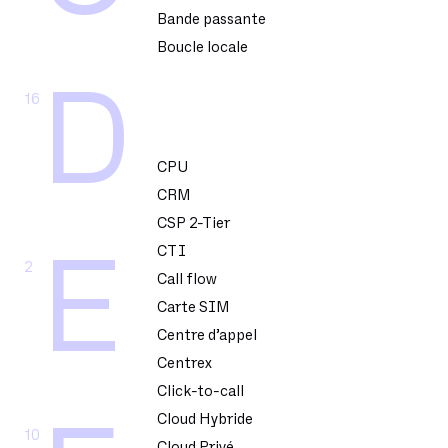
Bande passante
Boucle locale
D
16
CPU
CRM
CSP 2-Tier
CTI
E
2
Call flow
Carte SIM
Centre d’appel
Centrex
Click-to-call
Cloud Hybride
10
Cloud Privé