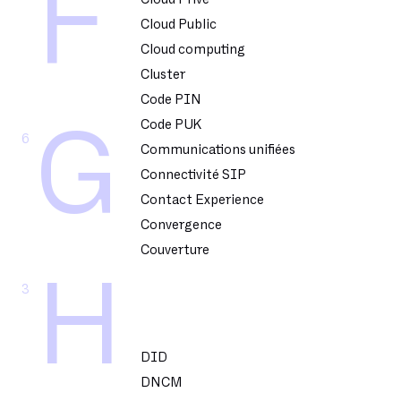
F
Cloud Public
Cloud computing
Cluster
Code PIN
Code PUK
G
6
Communications unifiées
Connectivité SIP
Contact Experience
Convergence
Couverture
H
3
DID
DNCM