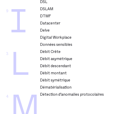
DSL
I
DSLAM
9
DTMF
Datacenter
Delve
Digital Workplace
Données sensibles
L
Débit Crête
3
Débit asymétrique
Débit descendant
Débit montant
Débit symétrique
Dématérialisation
M
Détection d’anomalies protocolaires
4