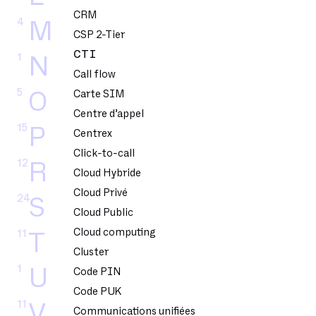
CRM
4
M
CSP 2-Tier
CTI
1
N
Call flow
5
O
Carte SIM
Centre d’appel
15
P
Centrex
Click-to-call
12
R
Cloud Hybride
Cloud Privé
24
S
Cloud Public
Cloud computing
11
T
Cluster
1
U
Code PIN
Code PUK
11
V
Communications unifiées