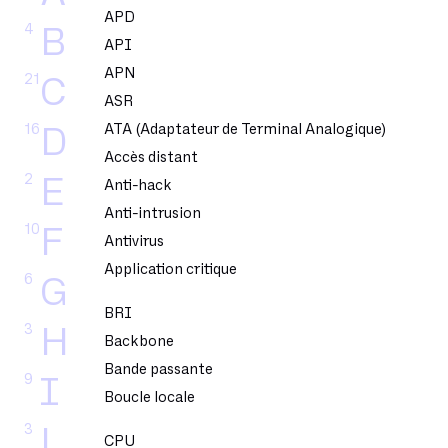
APD
4
B
API
APN
21
C
ASR
16
ATA (Adaptateur de Terminal Analogique)
D
Accès distant
2
E
Anti-hack
Anti-intrusion
10
F
Antivirus
Application critique
6
G
BRI
3
H
Backbone
Bande passante
9
I
Boucle locale
3
L
CPU