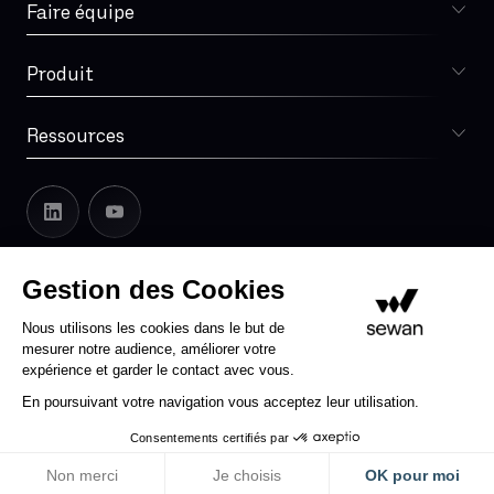
IPv4
Faire équipe
Choisir Sewan
IPv6
ISDN
Produit
Sophia
IVR
IaaS
Ressources
Blog
Infogérance
Lexique
LAN
Notre histoire
Latence
Sewan en Europe
Ligne analogique RNIS
Leadership
Gestion des Cookies
Espace presse
MPLS
Espace Partenaires
Support Zendesk
Mentions légales
Nous utilisons les cookies dans le but de
On recrute
mesurer notre audience, améliorer votre
MVNO
Confidentialité
CGU
Cookies
RGPD et Recrutement
Rapports de transparence
expérience et garder le contact avec vous.
Microsoft Teams
Signaler un abus ou contenu illicite
En poursuivant votre navigation vous acceptez leur utilisation.
Mode bridge
Consentements certifiés par
2025 © Sewan tous droits réservés
NAT statique
Non merci
Je choisis
OK pour moi