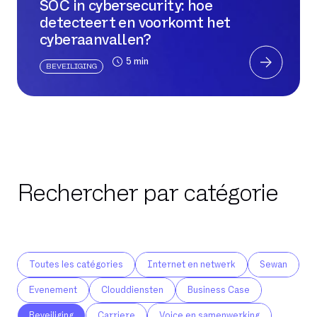
SOC in cybersecurity: hoe
detecteert en voorkomt het
cyberaanvallen?
5 min
BEVEILIGING
Rechercher par catégorie
Toutes les catégories
Internet en netwerk
Sewan
Evenement
Clouddiensten
Business Case
Beveiliging
Carriere
Voice en samenwerking