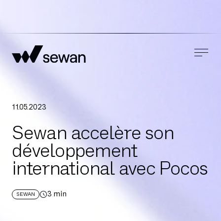
11
.
05
.
2023
Sewan accelère son
développement
international avec Pocos
3
min
SEWAN