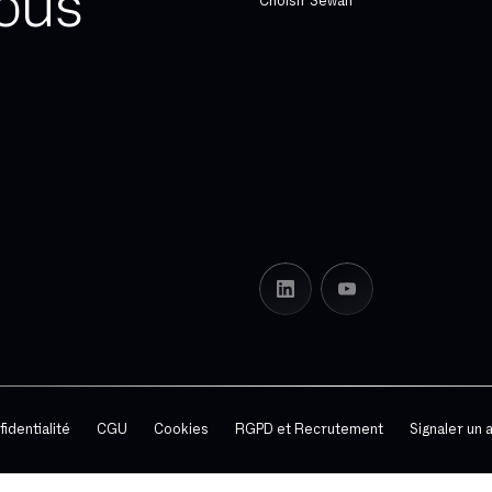
ous
Choisir Sewan
identialité
CGU
Cookies
RGPD et Recrutement
Signaler un a