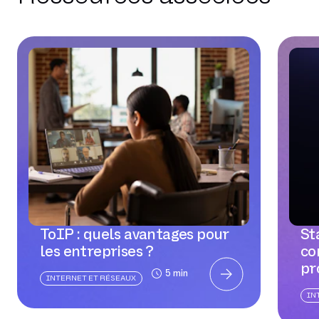
ToIP : quels avantages pour
St
les entreprises ?
co
pr
5 min
INTERNET ET RÉSEAUX
IN