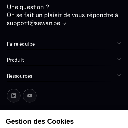
Une question ?
On se fait un plaisir de vous répondre à
support@sewan.be
Faire équipe
Choisir Sewan
Produit
Sophia
Ressources
Blog
Lexique
Notre histoire
Sewan en Europe
Leadership
Gestion des Cookies
Espace presse
Espace Partenaires
Support Zendesk
Mentions légales